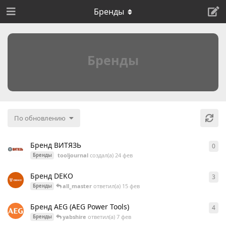
Бренды
Бренды
По обновлению
Бренд ВИТЯЗЬ
0
0
о
tooljournal
создал(а)
24 фев
Бренды
Бренд DEKO
3
3
о
all_master
ответил(а)
15 фев
Бренды
Бренд AEG (AEG Power Tools)
4
4
о
yabshire
ответил(а)
7 фев
Бренды