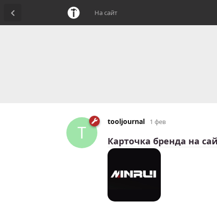
На сайт
tooljournal
1 фев
T
Карточка бренда на сай