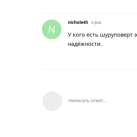
nichole45
4 фев
N
У кого есть шуруповерт 
надёжности.
Написать ответ...