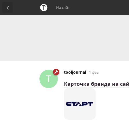
На сайт
tooljournal
1 фев
T
Карточка бренда на сай