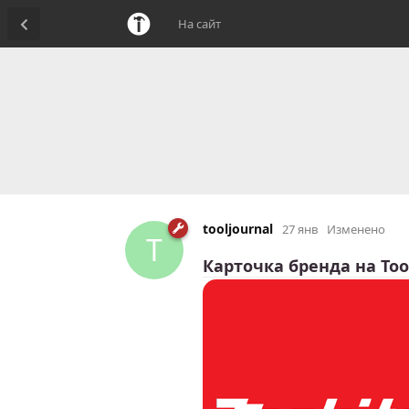
На сайт
tooljournal
27 янв
Изменено
T
Карточка бренда на Too