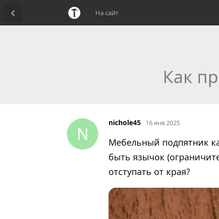
На сайт
Как п
nichole45
16 янв 2025
N
Мебельный подпятник ка
быть язычок (ограничите
отступать от края?