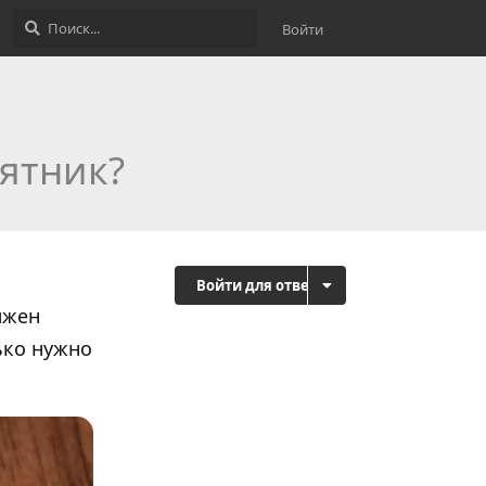
Войти
ятник?
Войти для ответа
лжен
ько нужно