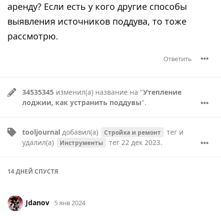
аренду? Если есть у кого другие способы
выявления источников поддува, то тоже
рассмотрю.
Ответить
34535345
изменил(а) название на "
Утепление
лоджии, как устранить поддувы
".
tooljournal
добавил(а)
тег
и
Стройка и ремонт
удалил(а)
тег
22 дек 2023
.
Инструменты
14 ДНЕЙ
СПУСТЯ
Jdanov
5 янв 2024